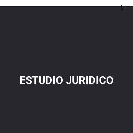
M
e
n
ú
ESTUDIO JURIDICO