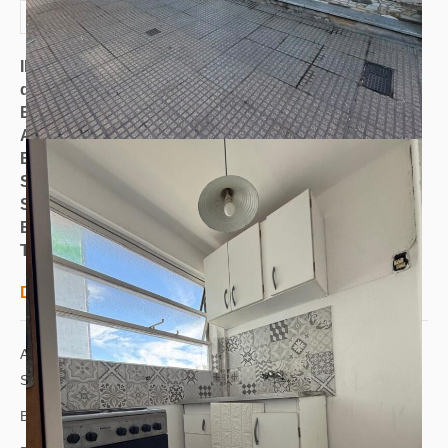
ID de propriedad
:
4229
divisa
:
Valor expresado en Dólares
Entrega aproximada
:
Inmediata
Ambientes
:
2
Baños
:
1
Superficie
:
21 m²
Superficie Cubierta
:
21 m²
Estado
:
bueno
Tipo
:
VENTA
Descripción
Av. San Juan 1388 5to. dto. 16, entre las calles San Jose y
Santiago del Estero.
Barrio de Constitucion.