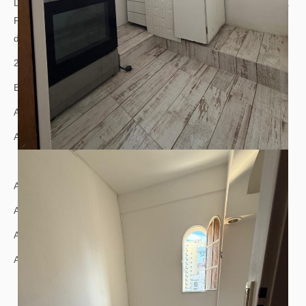
Departamento 2 ambientes. Cocina separada. Baño con ducha.
Placard embutido que separa ambientes. Dos Ventanas para
doble circulación de aire y luz.
21 m2 aprox. No posee gas. Cocina y Termotanque eléctricos.
Bajas expensas: $ 90.000.- aprox.
ABL: $ 6.500.- aprox.
AySA: $ 18.000.- aprox.
A metros de los barrios de San Telmo y Monserrat.
A 3 cuadras de la Av. 9 de Julio.
A 3 cuadras de la UAI.
A 6 cuadras de la UADE.