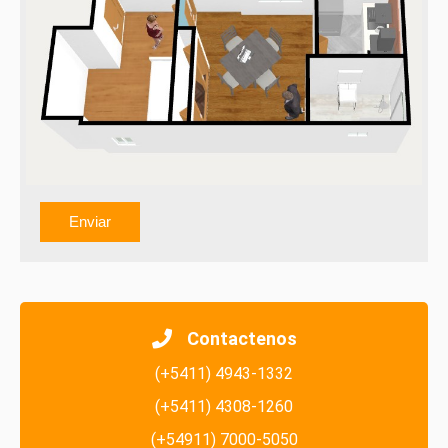
Estoy de acuerdo con los Términos de Uso y Política
de privacidad
Contactenos
(+5411) 4943-1332
(+5411) 4308-1260
(+54911) 7000-5050