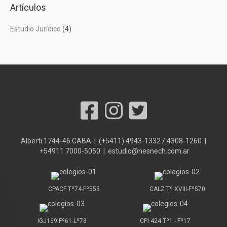
Artículos
Estudio Jurídico
(4)
Alberti 1744-46 CABA | (+5411) 4943-1332 / 4308-1260 |
+54911 7000-5050 | estudio@nesnech.com.ar
CPACF Tº74-Fº553
CALZ Tº XVIII-Fº570
IGJ169 Fº61-Lº78
CPI 424 Tº1 - Fº17