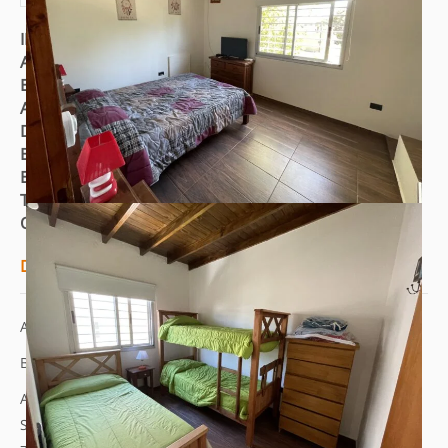
ID de propriedad
:
2795
Año de construcción
:
2019
Entrega aproximada
:
Inmediata
Ambientes
:
3
Dormitorios
:
2
Baños
:
2
Estado
:
A Estrenar
Muy Bueno
Tipo
:
Alquiler
Alquiler Temporal
VENTA
Orientación
:
Norte
Descripción
A 3 CUADRAS DE LA PLAYA
Balneario Costa Azul y Playa Grande.
A 10 cuadras de AV. SAN BERNARDO.
Sobre calle de arena en excelente estado y ancha.