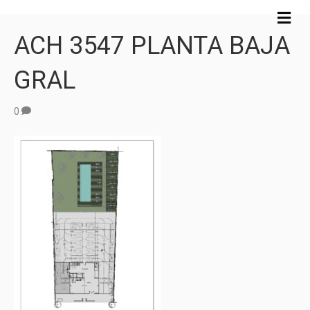
M
e
ACH 3547 PLANTA BAJA
n
ú
GRAL
0