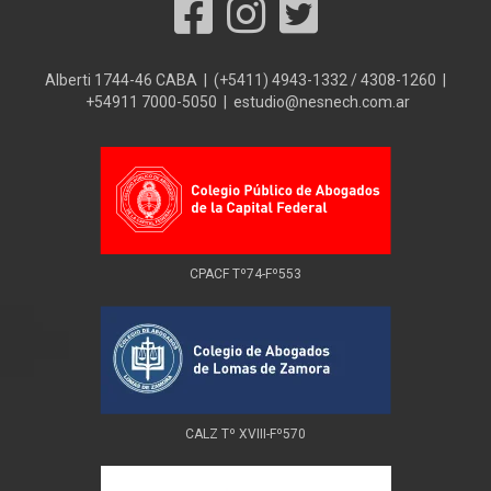
Alberti 1744-46 CABA | (+5411) 4943-1332 / 4308-1260 |
+54911 7000-5050 | estudio@nesnech.com.ar
CPACF Tº74-Fº553
CALZ Tº XVIII-Fº570