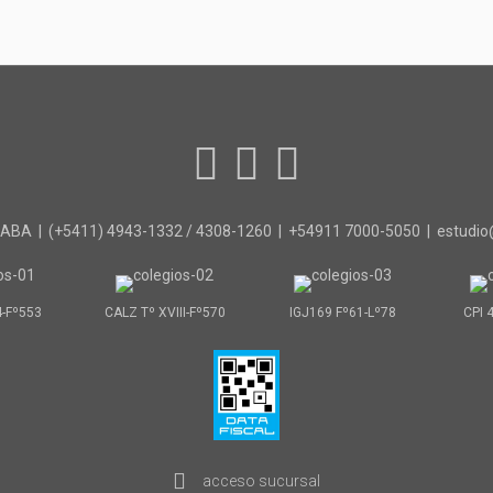
 CABA | (+5411) 4943-1332 / 4308-1260 | +54911 7000-5050 | estudi
4-Fº553
CALZ Tº XVIII-Fº570
IGJ169 Fº61-Lº78
CPI 
acceso sucursal