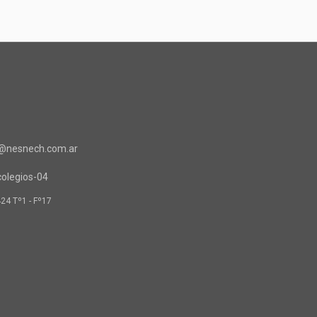
o@nesnech.com.ar
424 Tº1 - Fº17