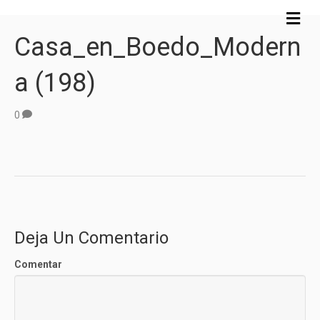
M
e
Casa_en_Boedo_Modern
n
ú
A (198)
0
Deja Un Comentario
Comentar