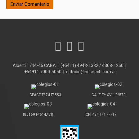
Alberti 1744-46 CABA | (+5411) 4943-1332 / 4308-1260 |
+54911 7000-5050 | estudio@nesnech.com.ar
CPACF Tº74-Fº553
CALZ Tº XVIII-Fº570
IGJ169 Fº61-Lº78
CPI 424 Tº1 - Fº17