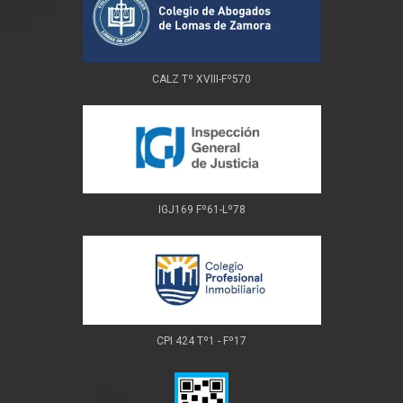
CALZ Tº XVIII-Fº570
IGJ169 Fº61-Lº78
CPI 424 Tº1 - Fº17