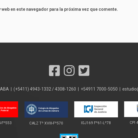
 web en este navegador para la próxima vez que comente.
 CABA | (+5411) 4943-1332 / 4308-1260 | +54911 7000-5050 | estudi
CPI 
IGJ169 Fº61-Lº78
4-Fº553
CALZ Tº XVIII-Fº570