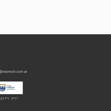
o@nesnech.com.ar
424 Tº1 - Fº17