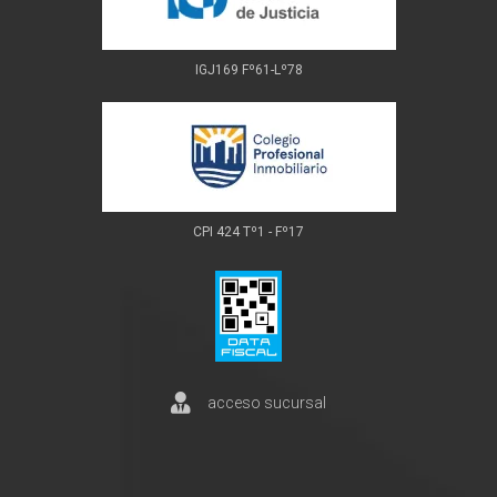
IGJ169 Fº61-Lº78
CPI 424 Tº1 - Fº17
acceso sucursal