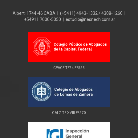
Alberti 1744-46 CABA | (+5411) 4943-1332 / 4308-1260 |
+54911 7000-5050 | estudio@nesnech.com.ar
CPACF Tº74-Fº553
CALZ Tº XVIII-Fº570