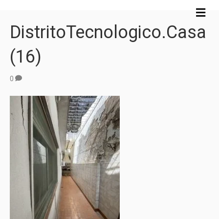
M
e
DistritoTecnologico.Casa
n
ú
(16)
0