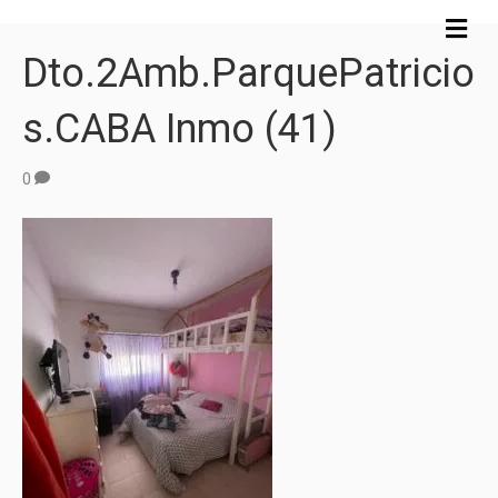
M
e
Dto.2Amb.ParquePatricio
n
ú
S.CABA Inmo (41)
0