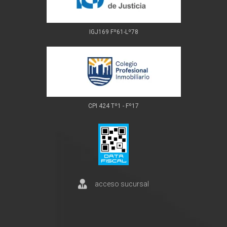
IGJ169 Fº61-Lº78
CPI 424 Tº1 - Fº17
acceso sucursal