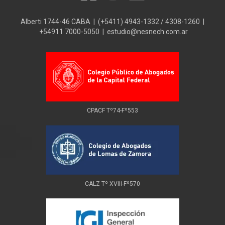
Alberti 1744-46 CABA | (+5411) 4943-1332 / 4308-1260 |
+54911 7000-5050 | estudio@nesnech.com.ar
CPACF Tº74-Fº553
CALZ Tº XVIII-Fº570