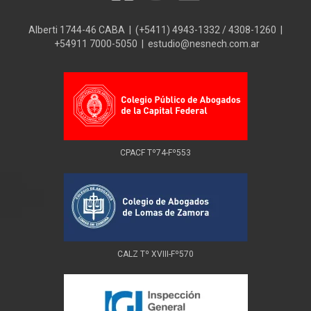
Alberti 1744-46 CABA | (+5411) 4943-1332 / 4308-1260 |
+54911 7000-5050 | estudio@nesnech.com.ar
CPACF Tº74-Fº553
CALZ Tº XVIII-Fº570