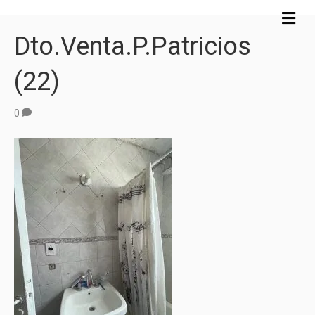
M
e
Dto.Venta.P.Patricios
n
ú
(22)
0