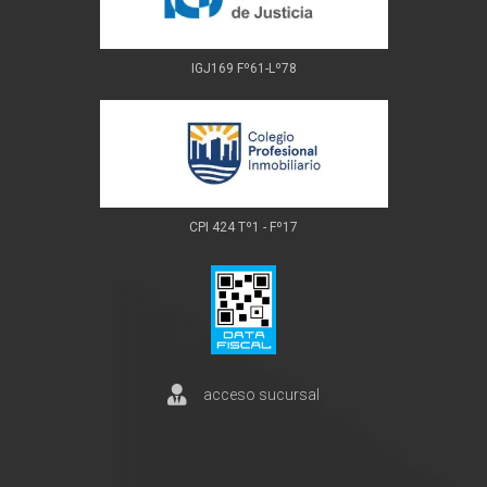
IGJ169 Fº61-Lº78
CPI 424 Tº1 - Fº17
acceso sucursal