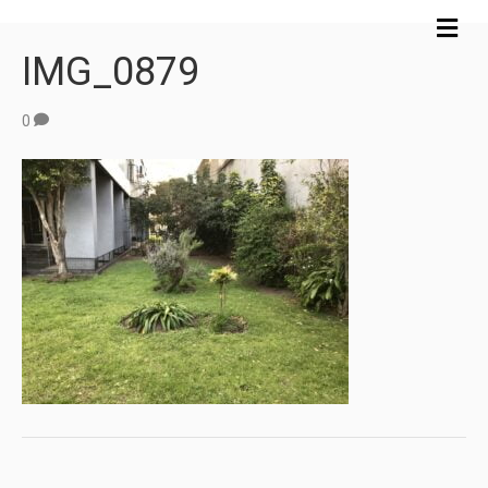
M
e
IMG_0879
n
ú
0