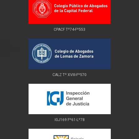
CPACF Tº74-Fº553
CALZ Tº XVIII-Fº570
IGJ169 Fº61-Lº78