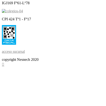
IGJ169 Fº61-Lº78
CPI 424 Tº1 - Fº17
acceso sucursal
copyright Nesnech 2020
Scroll
To
Top