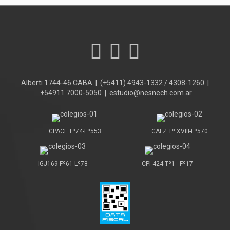
Alberti 1744-46 CABA | (+5411) 4943-1332 / 4308-1260 |
+54911 7000-5050 | estudio@nesnech.com.ar
CPACF Tº74-Fº553
CALZ Tº XVIII-Fº570
IGJ169 Fº61-Lº78
CPI 424 Tº1 - Fº17