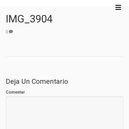
M
e
IMG_3904
n
ú
0
Deja Un Comentario
Comentar