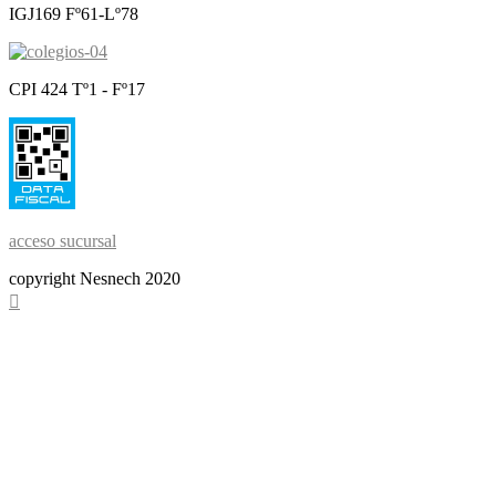
IGJ169 Fº61-Lº78
CPI 424 Tº1 - Fº17
acceso sucursal
copyright Nesnech 2020
Scroll
To
Top