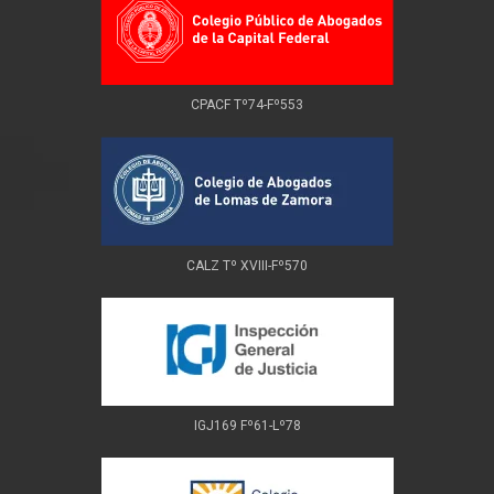
CPACF Tº74-Fº553
CALZ Tº XVIII-Fº570
IGJ169 Fº61-Lº78