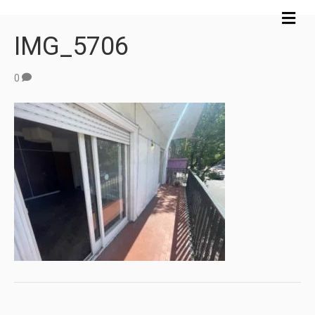
M
e
IMG_5706
n
ú
0