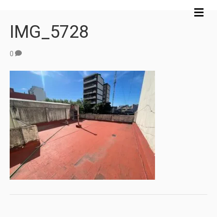
M
e
IMG_5728
n
ú
0