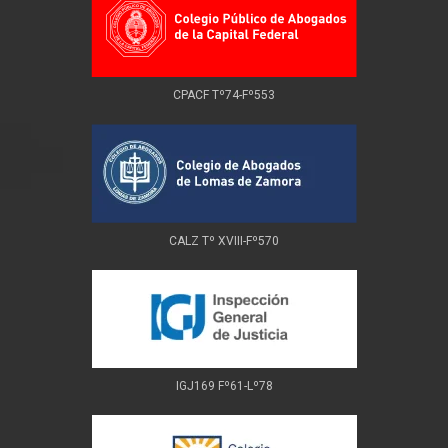
CPACF Tº74-Fº553
CALZ Tº XVIII-Fº570
IGJ169 Fº61-Lº78