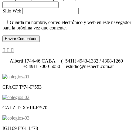
Sitio Web
Guarda mi nombre, correo electrónico y web en este navegador
para la próxima vez que comente.
Alberti 1744-46 CABA | (+5411) 4943-1332 / 4308-1260 |
+54911 7000-5050 | estudio@nesnech.com.ar
CPACF Tº74-Fº553
CALZ Tº XVIII-Fº570
IGJ169 Fº61-Lº78