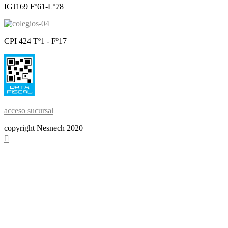
IGJ169 Fº61-Lº78
CPI 424 Tº1 - Fº17
acceso sucursal
copyright Nesnech 2020
Scroll
To
Top