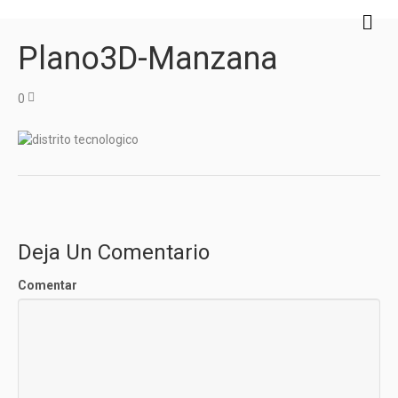
M
e
Plano3D-Manzana
n
ú
0
Deja Un Comentario
Comentar