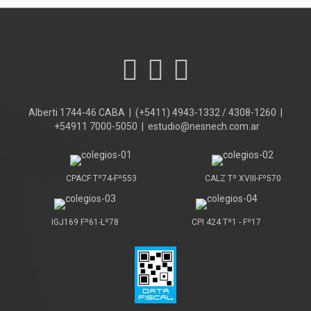
Alberti 1744-46 CABA | (+5411) 4943-1332 / 4308-1260 |
+54911 7000-5050 | estudio@nesnech.com.ar
CPACF Tº74-Fº553
CALZ Tº XVIII-Fº570
IGJ169 Fº61-Lº78
CPI 424 Tº1 - Fº17