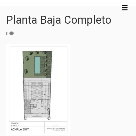
M
e
Planta Baja Completo
n
ú
0