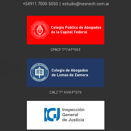
+54911 7000-5050 | estudio@nesnech.com.ar
CPACF Tº74-Fº553
CALZ Tº XVIII-Fº570