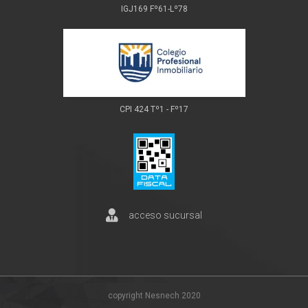
IGJ169 Fº61-Lº78
CPI 424 Tº1 - Fº17
acceso sucursal
copyright Nesnech 2020