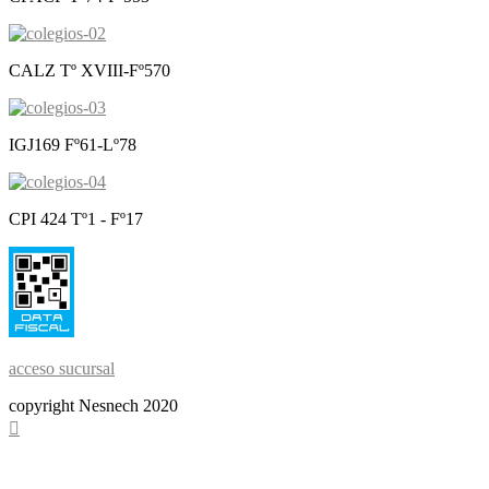
CALZ Tº XVIII-Fº570
IGJ169 Fº61-Lº78
CPI 424 Tº1 - Fº17
acceso sucursal
copyright Nesnech 2020
Scroll
To
Top