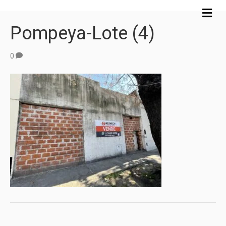
M
e
Pompeya-Lote (4)
n
ú
0