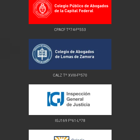
CPACF Tº74-Fº553
CALZ Tº XVIII-Fº570
IGJ169 Fº61-Lº78