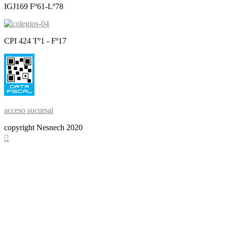
IGJ169 Fº61-Lº78
CPI 424 Tº1 - Fº17
acceso sucursal
copyright Nesnech 2020
Scroll
To
Top