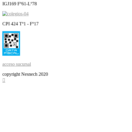
IGJ169 Fº61-Lº78
CPI 424 Tº1 - Fº17
acceso sucursal
copyright Nesnech 2020
Scroll
To
Top