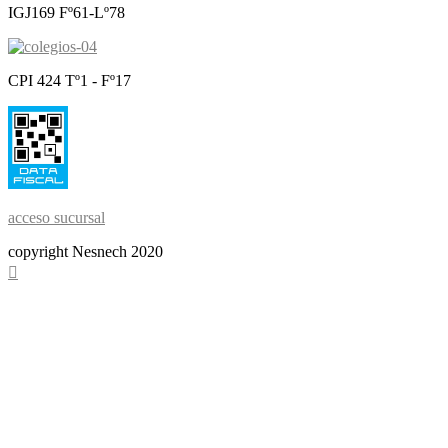
IGJ169 Fº61-Lº78
CPI 424 Tº1 - Fº17
acceso sucursal
copyright Nesnech 2020
Scroll
To
Top