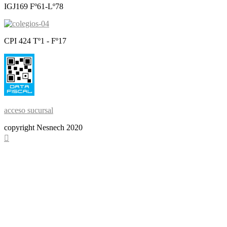
IGJ169 Fº61-Lº78
CPI 424 Tº1 - Fº17
acceso sucursal
copyright Nesnech 2020
Scroll
To
Top