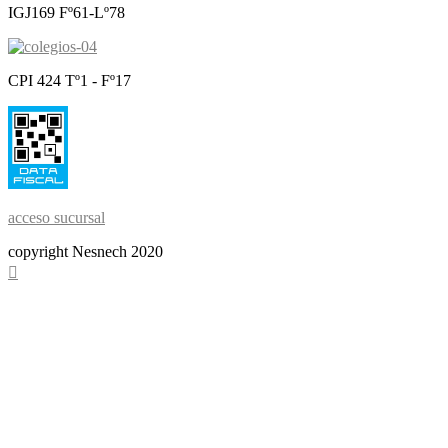
IGJ169 Fº61-Lº78
CPI 424 Tº1 - Fº17
acceso sucursal
copyright Nesnech 2020
Scroll
To
Top