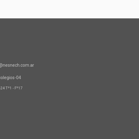
o@nesnech.com.ar
424 Tº1 - Fº17