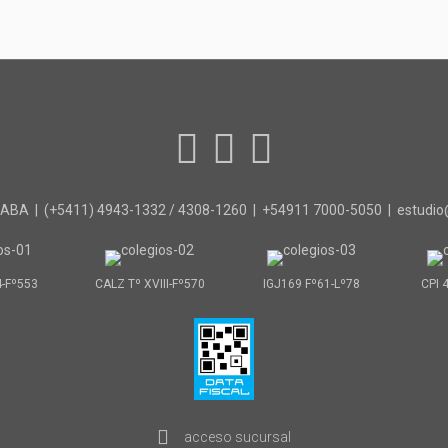
 CABA | (+5411) 4943-1332 / 4308-1260 | +54911 7000-5050 | estudi
4-Fº553
CALZ Tº XVIII-Fº570
IGJ169 Fº61-Lº78
CPI 
acceso sucursal