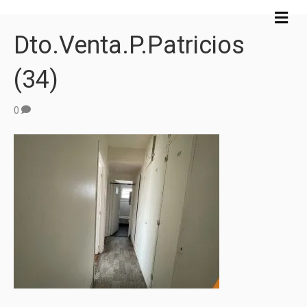
M
e
Dto.Venta.P.Patricios
n
ú
(34)
0