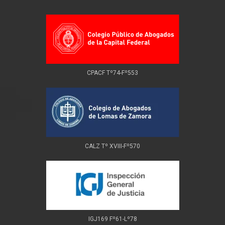
CPACF Tº74-Fº553
CALZ Tº XVIII-Fº570
IGJ169 Fº61-Lº78