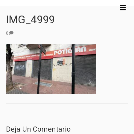
M
e
IMG_4999
n
ú
0
Deja Un Comentario