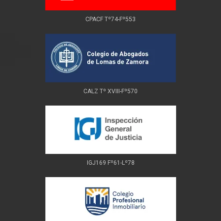
CPACF Tº74-Fº553
CALZ Tº XVIII-Fº570
IGJ169 Fº61-Lº78