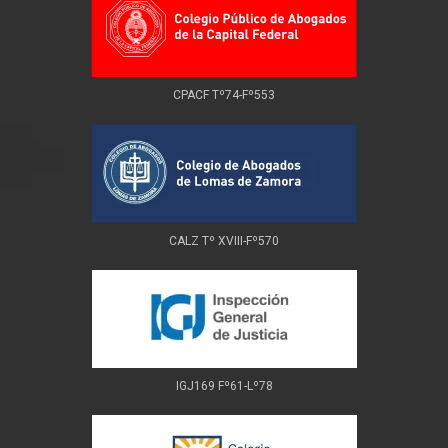
CPACF Tº74-Fº553
CALZ Tº XVIII-Fº570
IGJ169 Fº61-Lº78