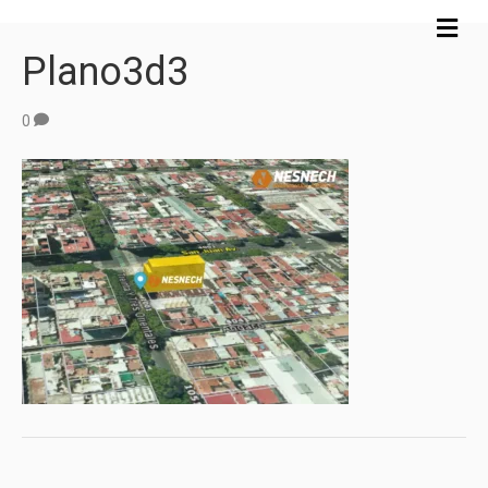
M
e
Plano3d3
n
ú
0