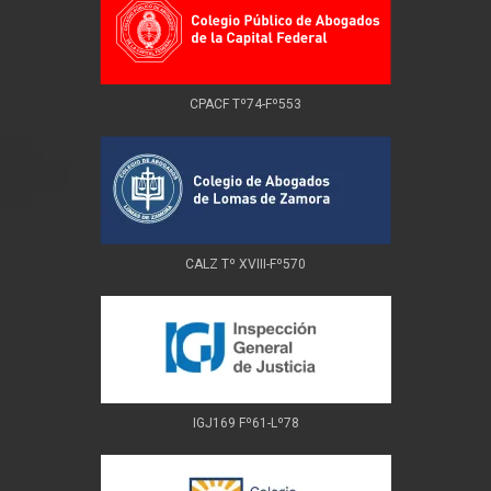
CPACF Tº74-Fº553
CALZ Tº XVIII-Fº570
IGJ169 Fº61-Lº78