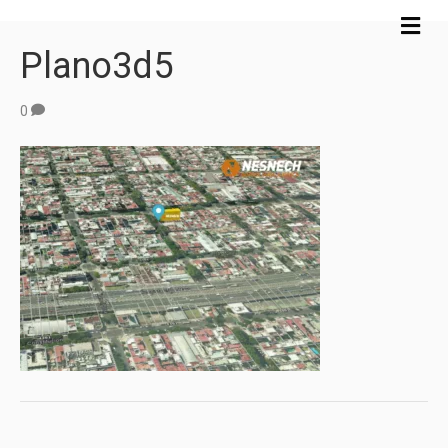
M
e
Plano3d5
n
ú
0