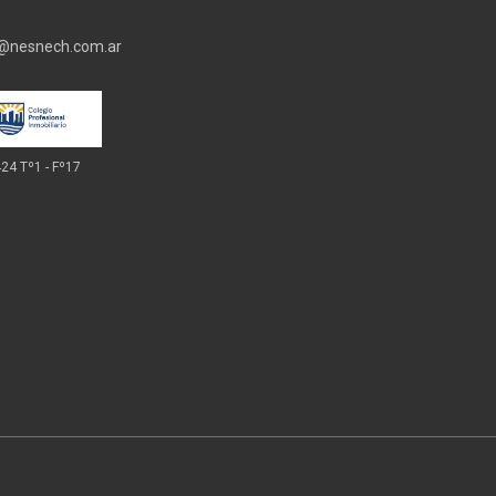
o@nesnech.com.ar
424 Tº1 - Fº17