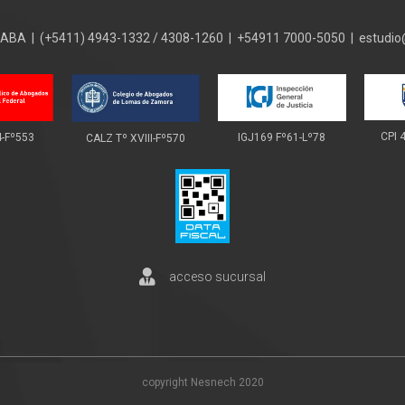
 CABA | (+5411) 4943-1332 / 4308-1260 | +54911 7000-5050 | estudi
CPI 
IGJ169 Fº61-Lº78
4-Fº553
CALZ Tº XVIII-Fº570
acceso sucursal
copyright Nesnech 2020