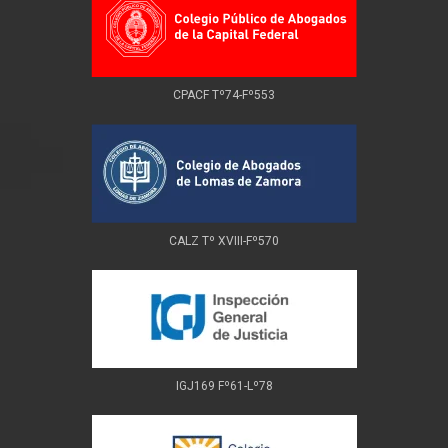
CPACF Tº74-Fº553
CALZ Tº XVIII-Fº570
IGJ169 Fº61-Lº78