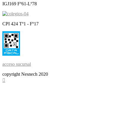
IGJ169 Fº61-Lº78
CPI 424 Tº1 - Fº17
acceso sucursal
copyright Nesnech 2020
Scroll
To
Top